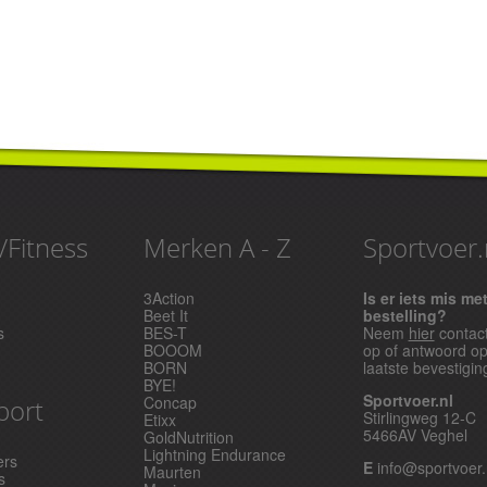
/Fitness
Merken A - Z
Sportvoer.
3Action
Is er iets mis me
Beet It
bestelling?
s
BES-T
Neem
hier
contac
BOOOM
op of antwoord o
BORN
laatste bevestigin
BYE!
Sportvoer.nl
Concap
port
Stirlingweg 12-C
Etixx
5466AV Veghel
GoldNutrition
Lightning Endurance
ers
E
info@sportvoer.
Maurten
s