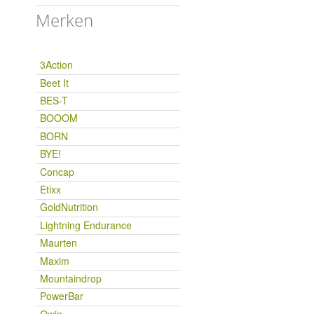
Merken
3Action
Beet It
BES-T
BOOOM
BORN
BYE!
Concap
Etixx
GoldNutrition
Lightning Endurance
Maurten
Maxim
Mountaindrop
PowerBar
Qwin