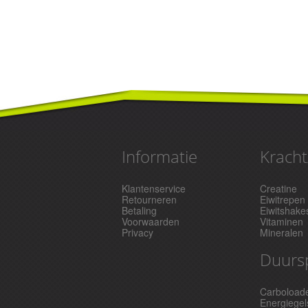
Informatie
Kracht
Klantenservice
Creatine
Retourneren
Eiwitrepen
Betaling
Eiwitshake
Voorwaarden
Vitaminen
Privacy
Mineralen
Duurs
Carboload
Energiegel