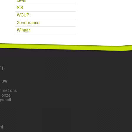
SiS
WCUP
Xendurance
Winaar
nl
t uw
t met ons
p onze
gsmail.
nl