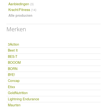
Aanbiedingen
(3)
Kracht/Fitness
(14)
Alle producten
Merken
3Action
Beet It
BES-T
BOOOM
BORN
BYE!
Concap
Etixx
GoldNutrition
Lightning Endurance
Maurten