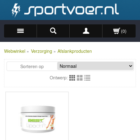
(0)
Zoek
Webwinkel
»
Verzorging
»
Afslankproducten
Sorteren op
Ontwerp: