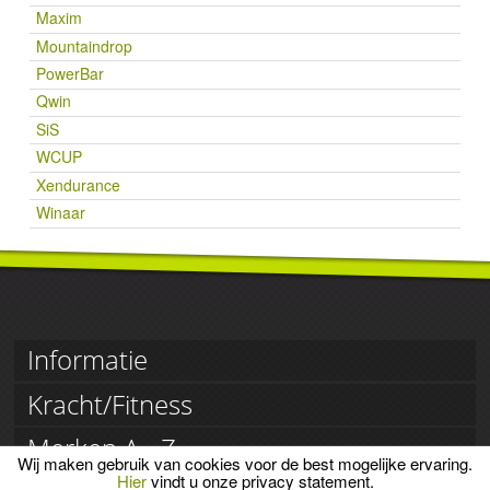
Maxim
Mountaindrop
PowerBar
Qwin
SiS
WCUP
Xendurance
Winaar
Informatie
Klantenservice
Kracht/Fitness
Retourneren
Betaling
Creatine
Merken A - Z
Voorwaarden
Eiwitrepen
Privacy
Wij maken gebruik van cookies voor de best mogelijke ervaring.
Eiwitshakes
3Action
Hier
vindt u onze privacy statement.
Vitaminen