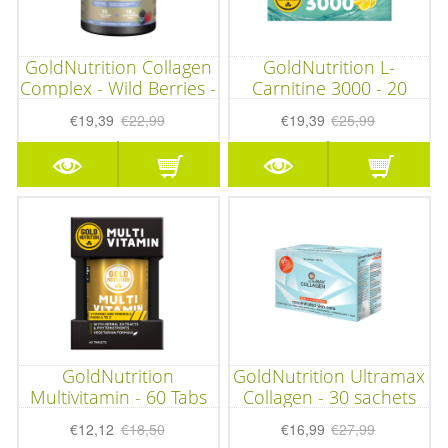
GoldNutrition Collagen
GoldNutrition L-
Complex - Wild Berries -
Carnitine 3000 - 20
300 gram
shots
€19,39
€22,99
€19,39
€25,99
GoldNutrition
GoldNutrition Ultramax
Multivitamin - 60 Tabs
Collagen - 30 sachets
€12,12
€18,50
€16,99
€27,99