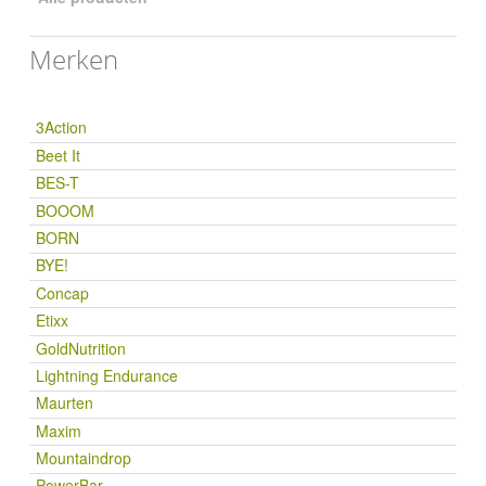
Merken
3Action
Beet It
BES-T
BOOOM
BORN
BYE!
Concap
Etixx
GoldNutrition
Lightning Endurance
Maurten
Maxim
Mountaindrop
PowerBar