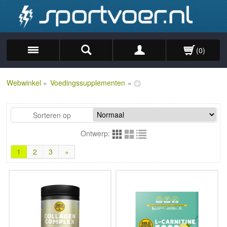
(0)
Zoek
Webwinkel
»
Voedingssupplementen
»
Sorteren op
Ontwerp:
1
2
3
»