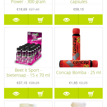
Power - 300 gram
capsules
€18,69
€27,49
€58,15
Beet it Sport -
Concap Bomba - 25 ml
bietensap - 15 x 70 ml
€37,15
€38,25
€1,85
€2,25