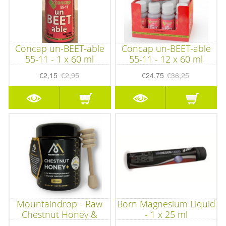
Concap un-BEET-able
Concap un-BEET-able
55-11 - 1 x 60 ml
55-11 - 12 x 60 ml
€2,15
€2,95
€24,75
€36,25
Mountaindrop - Raw
Born Magnesium Liquid
Chestnut Honey &
- 1 x 25 ml
100% Mumijo Shilajit