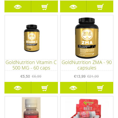
GoldNutrition Vitamin C
GoldNutrition ZMA - 90
500 MG - 60 caps
capsules
€5,50
€6,99
€13,99
€21,99