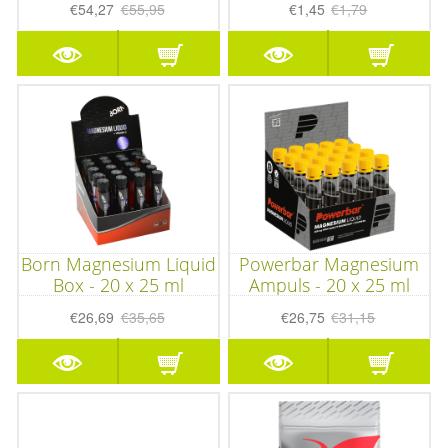
€54,27
€55,95
€1,45
€1,79
Born Magnesium Liquid
Powerbar Magnesium
Box - 20 x 25 ml
Ampuls - 20 x 25 ml
€26,69
€35,65
€26,75
€31,15