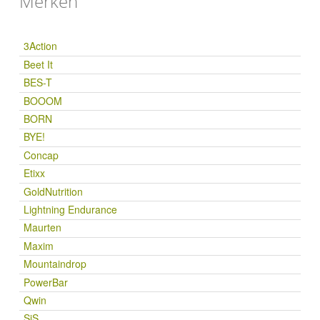
Merken
3Action
Beet It
BES-T
BOOOM
BORN
BYE!
Concap
Etixx
GoldNutrition
Lightning Endurance
Maurten
Maxim
Mountaindrop
PowerBar
Qwin
SiS