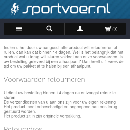
(0)
Zoek
Indien u het door uw aangeschafte product wilt retourneren of
ruilen, dan kan dat binnen 14 dagen. Wel is het belangrijk dat het
product wat u terug wilt sturen voldoet aan onze voorwaarden. Is
uw bestelling geleverd bij een afhaalpunt? Dan heeft u 1 week de
tijd om uw pakket af te halen bij een afhaalpunt.
Voorwaarden retourneren
U dient uw bestelling binnen 14 dagen na ontvangst retour te
sturen.
De verzendkosten van u aan ons zijn voor uw eigen rekening
Het product moet onbeschadigd en ongeopend aan ons terug
gestuurd worden.
Het product zit in zijn originele verpakking.
Retouradres