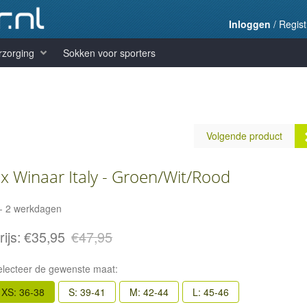
Inloggen
/
Regist
rzorging
Sokken voor sporters
Volgende product
x Winaar Italy - Groen/Wit/Rood
 - 2 werkdagen
Lightning Socks - Fluo G
rijs:
€35,95
€47,95
Prijs:
€9,99
electeer de gewenste maat:
XS: 36-38
S: 39-41
M: 42-44
L: 45-46