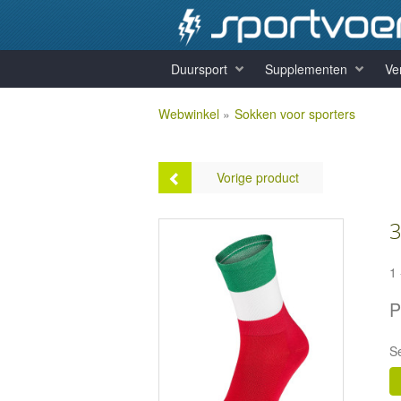
Duursport
Supplementen
Ve
Webwinkel
»
Sokken voor sporters
Vorige product
3
1
3x Winaar Orange -
P
Wit/Zwart Met Fluo Oranje
Accent
Prijs:
€35,95
S