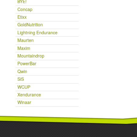
BYE!
Concap
Etixx
GoldNutrition
Lightning Endurance
Maurten
Maxim
Mountaindrop
PowerBar
Qwin
SiS
WCUP
Xendurance
Winaar