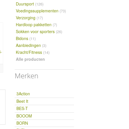
Duursport
(126)
Voedingssupplementen
(73)
Verzorging
(17)
Hardloop pakketten
(7)
Sokken voor sporters
(26)
Bidons
(11)
Aanbiedingen
(3)
Kracht/Fitness
5-
(14)
Alle producten
Merken
3Action
Beet It
BES-T
BOOOM
BORN