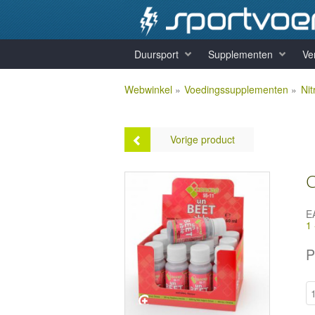
Duursport
Supplementen
Ve
Webwinkel
»
Voedingssupplementen
»
Nit
Vorige product
C
E
1
Concap un-BEET-able 55-11
- 1 x 60 ml
P
Prijs:
€2,25