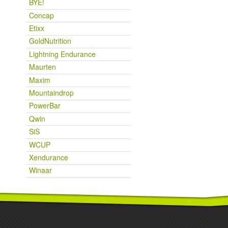
BYE!
Concap
Etixx
GoldNutrition
Lightning Endurance
Maurten
Maxim
Mountaindrop
PowerBar
Qwin
SiS
WCUP
Xendurance
Winaar