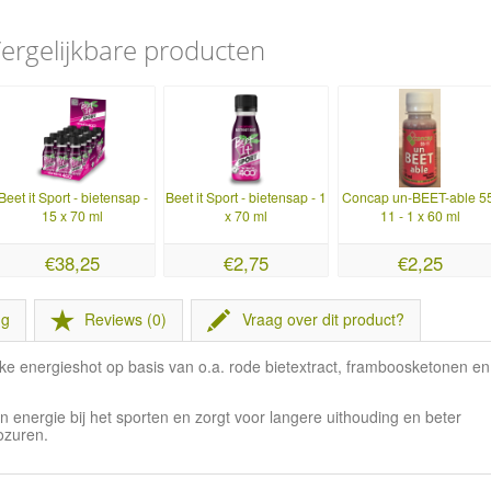
ergelijkbare producten
Beet it Sport - bietensap -
Beet it Sport - bietensap - 1
Concap un-BEET-able 5
15 x 70 ml
x 70 ml
11 - 1 x 60 ml
€38,25
€2,75
€2,25
ng
Reviews (0)
Vraag over dit product?
e energieshot op basis van o.a. rode bietextract, framboosketonen en
energie bij het sporten en zorgt voor langere uithouding en beter
ozuren.