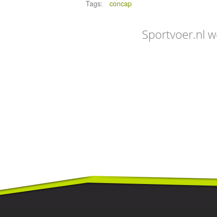
Tags:
concap
Sportvoer.nl w