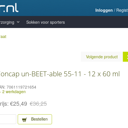
Inloggen
/
Regist
rzorging
Sokken voor sporters
raat
Volgende product
oncap un-BEET-able 55-11 - 12 x 60 ml
AN:
7061119721654
 - 2 werkdagen
Beet it Sport - bietensap -
x 70 ml
rijs:
€25,49
€36,25
Prijs:
€38,25
Bestellen