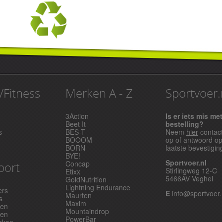
/Fitness
Merken A - Z
Sportvoer.
3Action
Is er iets mis me
Beet It
bestelling?
s
BES-T
Neem
hier
contac
BOOOM
op of antwoord o
BORN
laatste bevestigin
BYE!
Sportvoer.nl
Concap
port
Stirlingweg 12-C
Etixx
5466AV Veghel
GoldNutrition
Lightning Endurance
ers
E
info@sportvoer.
Maurten
s
Maxim
pen
Mountaindrop
ken
PowerBar