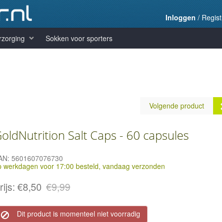
Inloggen
/
Regist
rzorging
Sokken voor sporters
Volgende product
oldNutrition Salt Caps - 60 capsules
AN:
5601607076730
p werkdagen voor 17:00 besteld, vandaag verzonden
GoldNutrition Ultramax
Collagen - 30 sachets
rijs:
€8,50
€9,99
Prijs:
€16,99
Dit product is momenteel niet voorradig