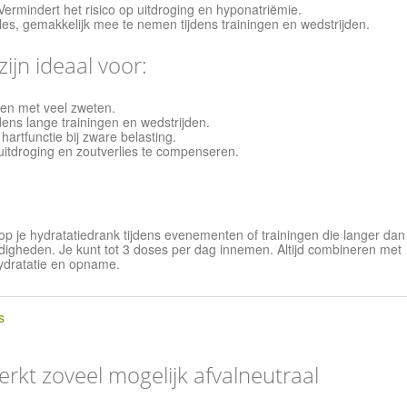
ermindert het risico op uitdroging en hyponatriëmie.
es, gemakkelijk mee te nemen tijdens trainingen en wedstrijden.
ijn ideaal voor:
ren met veel zweten.
dens lange trainingen en wedstrijden.
artfunctie bij zware belasting.
tdroging en zoutverlies te compenseren.
op je hydratatiedrank tijdens evenementen of trainingen die langer dan
digheden. Je kunt tot 3 doses per dag innemen. Altijd combineren met
ydratatie en opname.
s
erkt zoveel mogelijk afvalneutraal