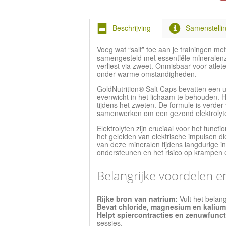
Beschrijving
Samenstelli
Voeg wat “salt” toe aan je trainingen me
samengesteld met essentiële mineralenzou
verliest via zweet. Onmisbaar voor atlet
onder warme omstandigheden.
GoldNutrition® Salt Caps bevatten een ui
evenwicht in het lichaam te behouden. He
tijdens het zweten. De formule is verder 
samenwerken om een gezond elektrolyt
Elektrolyten zijn cruciaal voor het functi
het geleiden van elektrische impulsen di
van deze mineralen tijdens langdurige in
ondersteunen en het risico op krampen
Belangrijke voordelen 
Rijke bron van natrium:
Vult het belang
Bevat chloride, magnesium en kalium
Helpt spiercontracties en zenuwfunc
sessies.