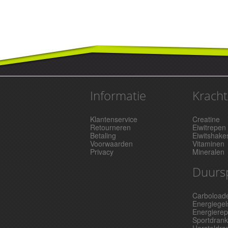
Informatie
Kracht
Klantenservice
Creatine
Retourneren
Eiwitrepen
Betaling
Eiwitshake
Voorwaarden
Vitaminen
Privacy
Mineralen
Duurs
Carboload
Energiegel
Energiere
Sportdran