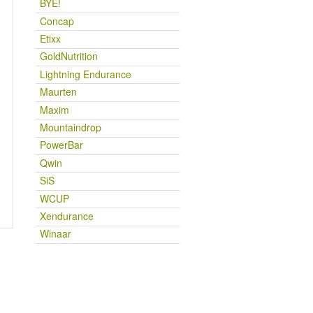
BYE!
Concap
Etixx
GoldNutrition
Lightning Endurance
Maurten
Maxim
Mountaindrop
PowerBar
Qwin
SiS
WCUP
Xendurance
Winaar