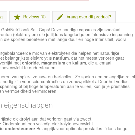
ng
Reviews (0)
Vraag over dit product?
t GoldNutrition® Salt Caps! Deze handige capsules zijn speciaal
ten (elektrolyten) die je tijdens langdurige en intensieve inspanning
en die sporten beoefenen met lange duur en hoge intensiteit, vooral
tgebalanceerde mix van elektrolyten die helpen het natuurlijke
t belangrijkste elektrolyt is
natrium
, dat het meest verloren gaat
verrijkt met
chloride
,
magnesium
en
kalium
, die allemaal
enevenwicht te ondersteunen.
oneren van spier-, zenuw- en hartcellen. Ze spelen een belangrijke rol bi
e nodig zijn voor spiercontracties en zenuwprikkels. Door het verlies
spanning of bij hoge temperaturen aan te vullen, kun je je prestaties
 en vermoeidheid verminderen.
en eigenschappen
rijkste elektrolyt aan dat verloren gaat via zweet.
:
Ondersteunt een volledig elektrolytenevenwicht.
tie ondersteunen:
Belangrijk voor optimale prestaties tijdens lange