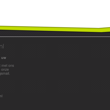
nl
t uw
t met ons
p onze
gsmail.
nl