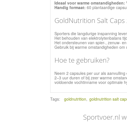
Ideaal voor warme omstandigheden:
V
Handig formaat:
60 plantaardige capsul
GoldNutrition Salt Caps z
Sporters die langdurige inspanning leve
Het behouden van elektrolytenbalans tij
Het ondersteunen van spier-, zenuw- en h
Gebruik bij warme omstandigheden om ui
Hoe te gebruiken?
Neem 2 capsules per uur als aanvulling 
2–3 uur duren of bij zeer warme omstan
voldoende vochtinname voor optimale h
Tags:
goldnutrition
,
goldnutrition salt cap
Sportvoer.nl w