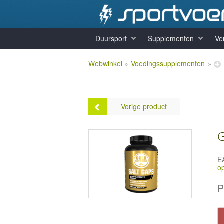
Duursport
Supplementen
Ve
Webwinkel
»
Voedingssupplementen
»
Vorige product
G
E
o
GoldNutrition Pre&Pro
Biotics - 242 gram
P
Prijs:
€21,99