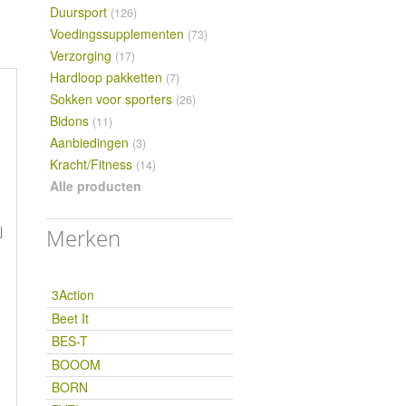
Duursport
(126)
Voedingssupplementen
(73)
Verzorging
(17)
Hardloop pakketten
(7)
Sokken voor sporters
(26)
Bidons
(11)
Aanbiedingen
(3)
Kracht/Fitness
(14)
Alle producten
j
Merken
3Action
Beet It
BES-T
BOOOM
BORN