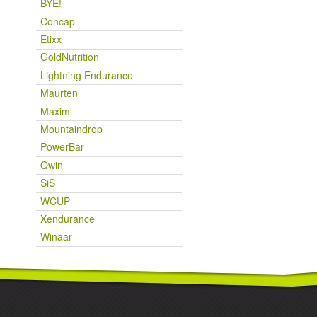
BYE!
Concap
Etixx
GoldNutrition
Lightning Endurance
Maurten
Maxim
Mountaindrop
PowerBar
Qwin
SiS
WCUP
Xendurance
Winaar