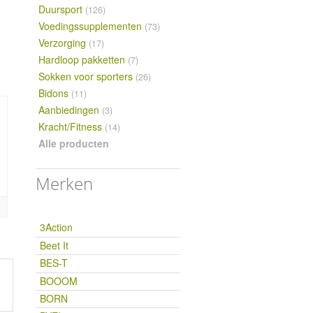
Duursport
(126)
Voedingssupplementen
(73)
Verzorging
(17)
Hardloop pakketten
(7)
Sokken voor sporters
(26)
Bidons
(11)
Aanbiedingen
(3)
Kracht/Fitness
(14)
Alle producten
Lightning Socks - Cyaan
Lightning Socks - Fluo
Lightning Socks 
Merken
Roze
Orange
€9,99
€9,99
€9,99
3Action
Beet It
BES-T
BOOOM
BORN