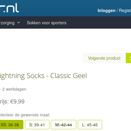
Inloggen
/
Regist
rzorging
Sokken voor sporters
Volgende product
ightning Socks - Classic Geel
 - 2 werkdagen
Lightning CX Grey
rijs:
€9,99
Prijs:
€11,99
electeer de gewenste maat:
XS: 36-38
S: 39-41
M: 42-44
L: 45-46