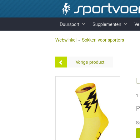
Duursport
Supplementen
Ve
Webwinkel
»
Sokken voor sporters
Vorige product
L
1
Lightning Socks - Rood
P
Prijs:
€9,99
S