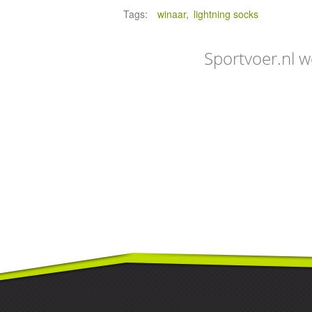
Tags:
winaar
,
lightning socks
Sportvoer.nl w