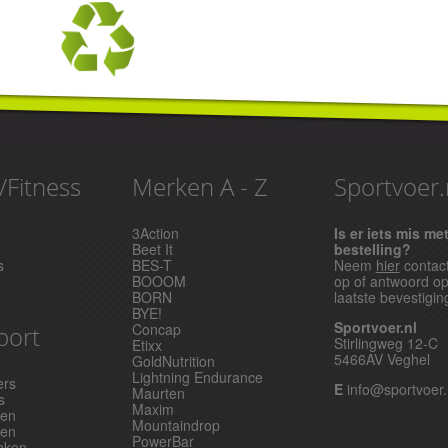
/Fitness
Merken A - Z
Sportvoer.
3Action
Is er iets mis me
Beet It
bestelling?
s
BES-T
Neem
hier
contac
BOOOM
op of antwoord o
BORN
laatste bevestigin
BYE!
Sportvoer.nl
Concap
port
Stirlingweg 12-C
Etixx
5466AV Veghel
GoldNutrition
Lightning Endurance
ers
E
info@sportvoer.
Maurten
s
Maxim
pen
Mountaindrop
ken
PowerBar
nken