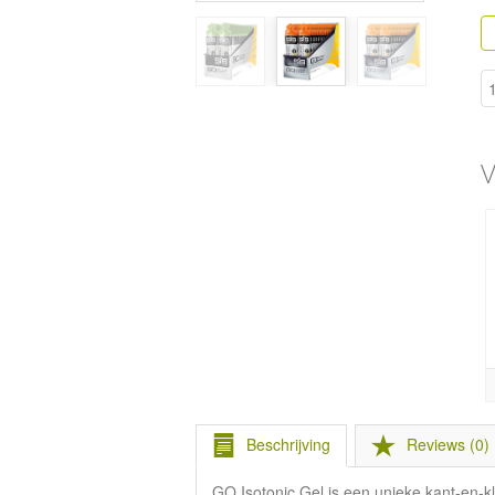
V
Beschrijving
Reviews (0)
GO Isotonic Gel is een unieke kant-en-k