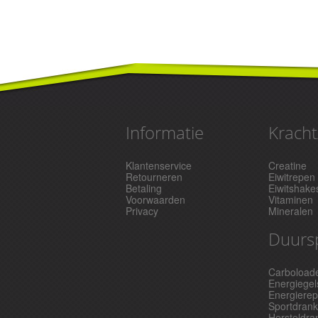
Informatie
Kracht
Klantenservice
Creatine
Retourneren
Eiwitrepen
Betaling
Eiwitshake
Voorwaarden
Vitaminen
Privacy
Mineralen
Duurs
Carboload
Energiegel
Energiere
Sportdran
Hersteldra