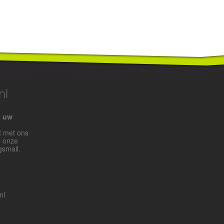
nl
t uw
t met ons
p onze
gsmail.
nl