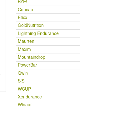
BYE!
Concap
Etixx
GoldNutrition
Lightning Endurance
Maurten
e
Maxim
Mountaindrop
PowerBar
Qwin
r
SiS
WCUP
Xendurance
Winaar