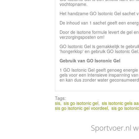
vochtopname.
Het handzame GO Isotonic Gel sachet v
De inhoud van 1 sachet geeft een energi
Door de isotone formule levert de gel e
verzorgingsposten om!
GO Isotonic Gel is gemakkelijk te gebru
'hongerklop' en gebruik GO Isotonic Gel
Gebruik van GO Isotonic Gel
1 GO Isotonic Gel geeft genoeg energie 
gels voor een intensieve inspanning van 
en kan dus zonder water geconsumeerd
Tags:
sis
,
sis go isotonic gel
,
sis isotonic gels a
sis go isotonic gel voordeel
,
sis go isotoni
Sportvoer.nl w