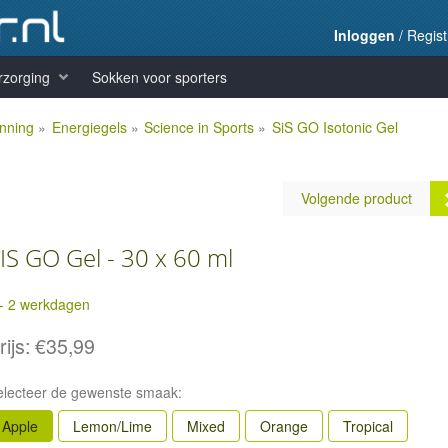
Inloggen
/
Regist
rzorging
Sokken voor sporters
anning
»
Energiegels
»
Science in Sports
»
SiS GO Isotonic Gel
Volgende product
IS GO Gel - 30 x 60 ml
 - 2 werkdagen
SIS GO Gel - 1 x 60 ml
rijs:
€35,99
Prijs:
€1,49
electeer de gewenste smaak:
Apple
Lemon/Lime
Mixed
Orange
Tropical