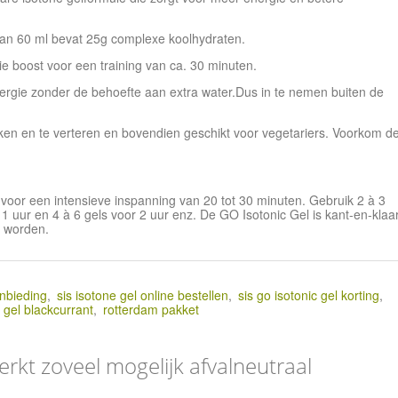
an 60 ml bevat 25g complexe koolhydraten.
e boost voor een training van ca. 30 minuten.
nergie zonder de behoefte aan extra water.Dus in te nemen buiten de
iken en te verteren en bovendien geschikt voor vegetariers. Voorkom d
.
voor een intensieve inspanning van 20 tot 30 minuten. Gebruik 2 à 3
1 uur en 4 à 6 gels voor 2 uur enz. De GO Isotonic Gel is kant-en-klaa
 worden.
anbieding
,
sis isotone gel online bestellen
,
sis go isotonic gel korting
,
c gel blackcurrant
,
rotterdam pakket
erkt zoveel mogelijk afvalneutraal