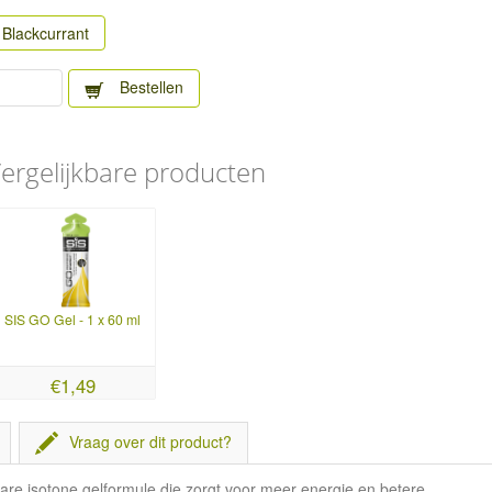
Blackcurrant
Bestellen
ergelijkbare producten
SIS GO Gel - 1 x 60 ml
€1,49
Vraag over dit product?
lare isotone gelformule die zorgt voor meer energie en betere