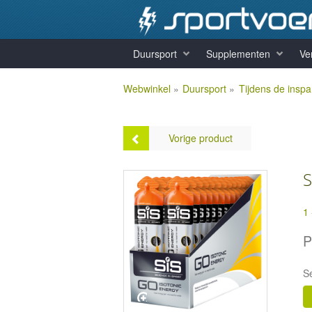
Duursport
Supplementen
Ve
Webwinkel
»
Duursport
»
Tijdens de insp
Vorige product
S
1
SIS GO Gel - 1 x 60 ml
P
Prijs:
€1,25
S