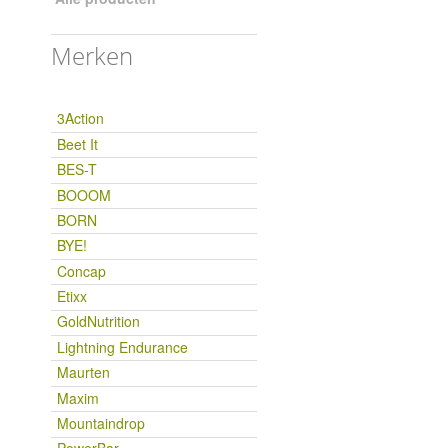
Merken
3Action
Beet It
BES-T
BOOOM
BORN
BYE!
Concap
Etixx
GoldNutrition
Lightning Endurance
Maurten
Maxim
Mountaindrop