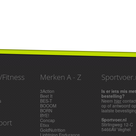
/Fitness
Merken A - Z
Sportvoer.
3Action
Is er iets mis me
Beet It
bestelling?
s
BES-T
Neem
hier
contac
BOOOM
op of antwoord o
BORN
laatste bevestigin
BYE!
Sportvoer.nl
Concap
port
Stirlingweg 12-C
Etixx
5466AV Veghel
GoldNutrition
Lightning Endurance