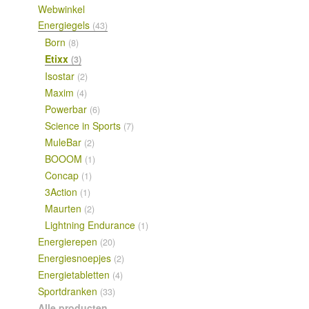
Webwinkel
Energiegels
(43)
Born
(8)
Etixx
(3)
Isostar
(2)
Maxim
(4)
Powerbar
(6)
Science in Sports
(7)
MuleBar
(2)
BOOOM
(1)
Concap
(1)
3Action
(1)
Maurten
(2)
Lightning Endurance
(1)
Energierepen
(20)
Energiesnoepjes
(2)
Energietabletten
(4)
Sportdranken
(33)
Alle producten