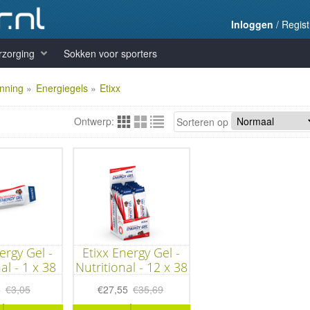
Inloggen
/
Regist
rzorging
Sokken voor sporters
anning
»
Energiegels
»
Etixx
Ontwerp:
Sorteren op
ergy Gel -
Etixx Energy Gel -
al - 1 x 38
Nutritional - 12 x 38
ram
gram
5
€3,05
€27,55
€35,69