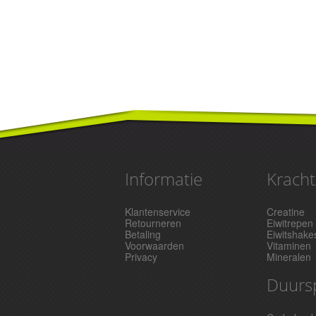
Informatie
Kracht
Klantenservice
Creatine
Retourneren
Eiwitrepen
Betaling
Eiwitshake
Voorwaarden
Vitaminen
Privacy
Mineralen
Duurs