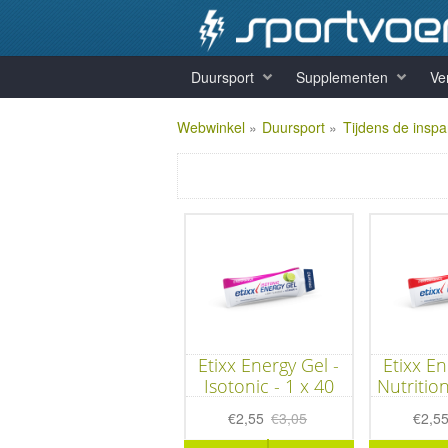
Duursport
Supplementen
Ve
Webwinkel
»
Duursport
»
Tijdens de insp
Etixx Energy Gel -
Etixx En
Isotonic - 1 x 40
Nutrition
gram
g
€2,55
€3,05
€2,5