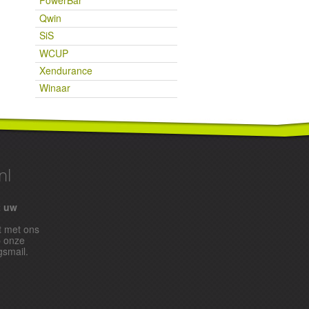
PowerBar
Qwin
SiS
WCUP
Xendurance
Winaar
nl
t uw
t met ons
p onze
gsmail.