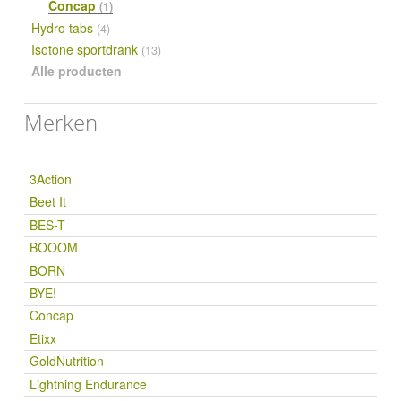
Concap
(1)
Hydro tabs
(4)
Isotone sportdrank
(13)
Alle producten
Merken
3Action
Beet It
BES-T
BOOOM
BORN
BYE!
Concap
Etixx
GoldNutrition
Lightning Endurance