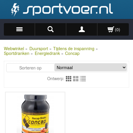
(0)
Zoek
Webwinkel
»
Duursport
»
Tijdens de inspanning
»
Sportdranken
»
Energiedrank
»
Concap
Sorteren op
Ontwerp: