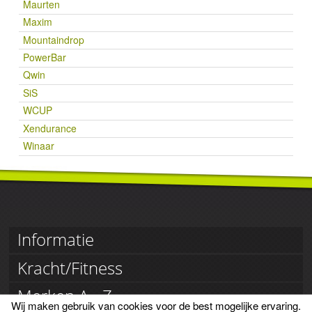
Maurten
Maxim
Mountaindrop
PowerBar
Qwin
SiS
WCUP
Xendurance
Winaar
Informatie
Klantenservice
Kracht/Fitness
Retourneren
Betaling
Creatine
Merken A - Z
Voorwaarden
Eiwitrepen
Privacy
Wij maken gebruik van cookies voor de best mogelijke ervaring.
Eiwitshakes