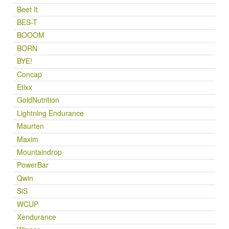
Beet It
BES-T
BOOOM
BORN
BYE!
Concap
Etixx
GoldNutrition
Lightning Endurance
Maurten
Maxim
Mountaindrop
PowerBar
Qwin
SiS
WCUP
Xendurance