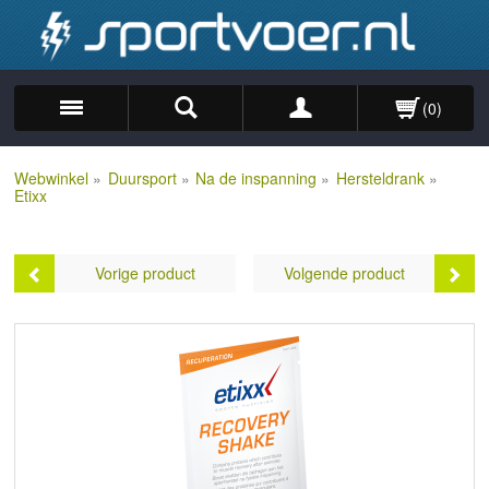
(0)
Zoek
Webwinkel
»
Duursport
»
Na de inspanning
»
Hersteldrank
»
Etixx
Vorige product
Volgende product
Etixx Recovery Shake - 1 x 50
Etixx Recovery Shake - 1 x 50
gram
gram
Prijs:
€2,89
Prijs:
€2,89