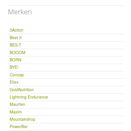
Merken
3Action
Beet It
BES-T
BOOOM
BORN
BYE!
Concap
Etixx
GoldNutrition
Lightning Endurance
Maurten
Maxim
Mountaindrop
PowerBar