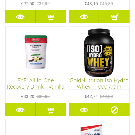
€27,50
€37,99
€43,15
€45,39
BYE! All-In-One
GoldNutrition Iso Hydro
Recovery Drink - Vanilla
Whey - 1000 gram
- 1kg
€33,20
€39,95
€42,74
€49,99