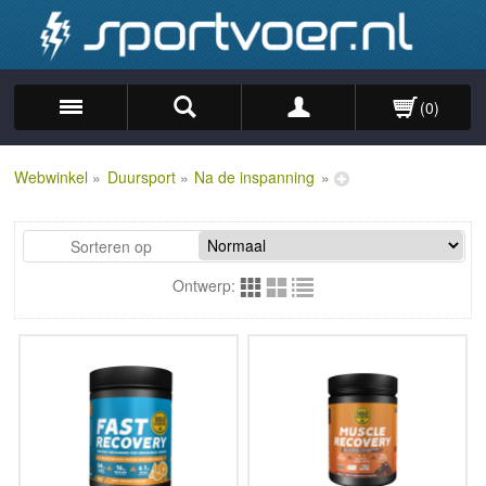
(0)
Zoek
Webwinkel
»
Duursport
»
Na de inspanning
»
Sorteren op
Ontwerp: