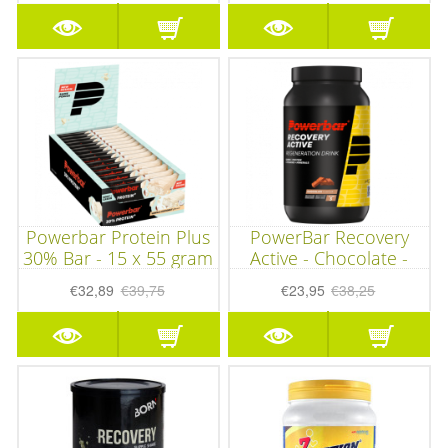
Powerbar Protein Plus
PowerBar Recovery
30% Bar - 15 x 55 gram
Active - Chocolate -
1210 gram
€32,89
€39,75
€23,95
€38,25