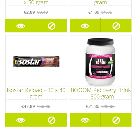
x 50 gram
gram
€2,89
€3,49
€1,69
€1,85
Isostar Reload - 30 x 40
BOOOM Recovery Drink
gram
- 800 gram
€47,89
€55,05
€21,85
€22,95