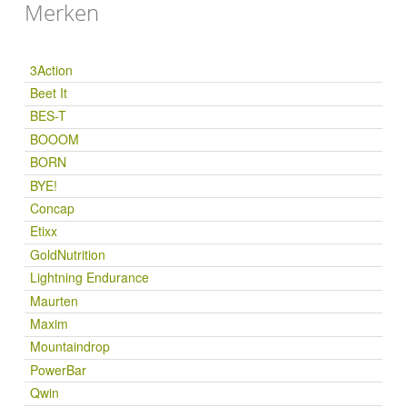
Merken
3Action
Beet It
BES-T
BOOOM
BORN
BYE!
Concap
Etixx
GoldNutrition
Lightning Endurance
Maurten
Maxim
Mountaindrop
PowerBar
Qwin