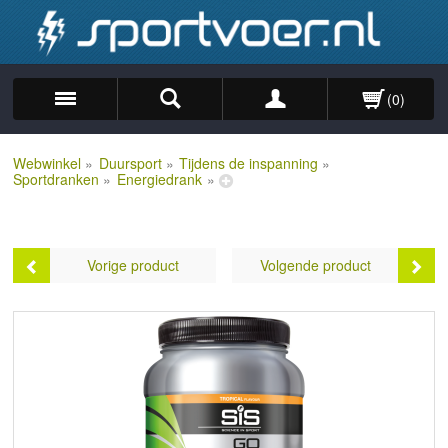
(0)
Zoek
Webwinkel
»
Duursport
»
Tijdens de inspanning
»
Sportdranken
»
Energiedrank
»
Vorige product
Volgende product
SiS GO Electrolyte - 500 gram
Concap Hypotonic - 500 ml
Prijs:
€12,39
Prijs:
€15,45