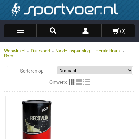
(0)
Zoek
Webwinkel
»
Duursport
»
Na de inspanning
»
Hersteldrank
»
Born
Sorteren op
Ontwerp: