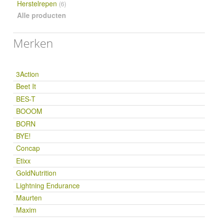
Herstelrepen
(6)
Alle producten
Merken
3Action
Beet It
BES-T
BOOOM
BORN
BYE!
Concap
Etixx
GoldNutrition
Lightning Endurance
Maurten
Maxim