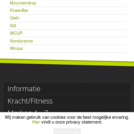
Mountaindrop
PowerBar
Qwin
SiS
WCUP
Xendurance
Winaar
Informatie
Klantenservice
Kracht/Fitness
Retourneren
Betaling
Creatine
Merken A - Z
Voorwaarden
Eiwitrepen
Privacy
Wij maken gebruik van cookies voor de best mogelijke ervaring.
Eiwitshakes
3Action
Hier
vindt u onze privacy statement.
Sportvoer.nl
Vitaminen
Beet It
Mineralen
BES-T
Is er iets mis met uw bestelling?