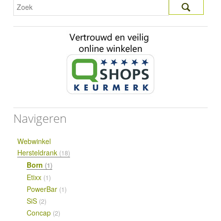
Navigeren
Webwinkel
Hersteldrank
(18)
Born
(1)
Etixx
(1)
PowerBar
(1)
SiS
(2)
Concap
(2)