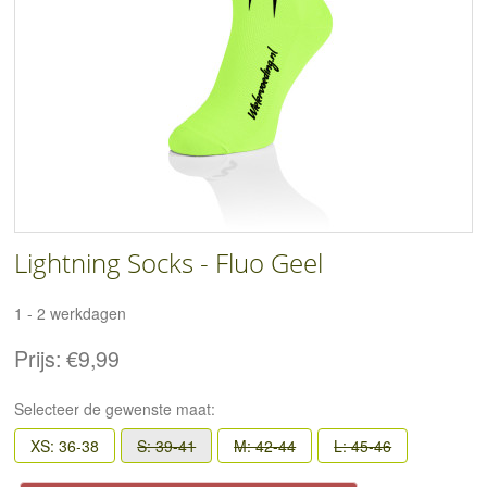
Lightning Socks - Fluo Geel
1 - 2 werkdagen
Prijs:
€9,99
Selecteer de gewenste maat:
XS: 36-38
S: 39-41
M: 42-44
L: 45-46