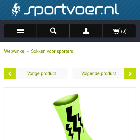
(0)
Zoek
Webwinkel
»
Sokken voor sporters
Vorige product
Volgende product
3x Winaar Italy -
Lightning Socks - Wit
Groen/Wit/Rood
Prijs:
€9,49
Prijs:
€35,95