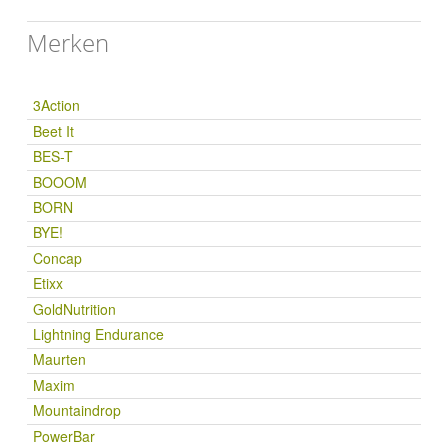
Merken
3Action
Beet It
BES-T
BOOOM
BORN
BYE!
Concap
Etixx
GoldNutrition
Lightning Endurance
Maurten
Maxim
Mountaindrop
PowerBar