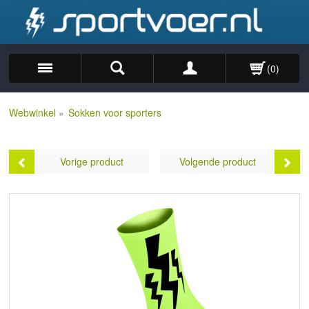
(0)
Zoek
Webwinkel
»
Sokken voor sporters
Vorige product
Volgende product
3x Winaar Italy -
Lightning Socks - Wit
Groen/Wit/Rood
Prijs:
€9,99
Prijs:
€35,95