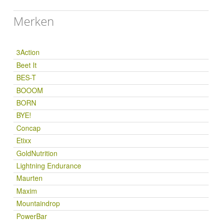
Merken
3Action
Beet It
BES-T
BOOOM
BORN
BYE!
Concap
Etixx
GoldNutrition
Lightning Endurance
Maurten
Maxim
Mountaindrop
PowerBar