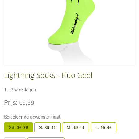
Lightning Socks - Fluo Geel
1 - 2 werkdagen
Prijs:
€9,99
Selecteer de gewenste maat:
XS: 36-38
S: 39-41
M: 42-44
L: 45-46